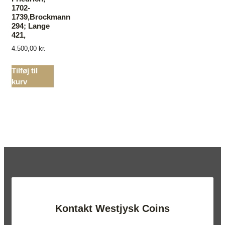
1702-
1739,Brockmann
294; Lange
421,
4.500,00
kr.
Tilføj til
kurv
Kontakt Westjysk Coins