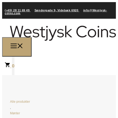
(+45) 28 11 69 49
Søndergade 9, Videbæk 6920
info@Westjysk-
coins.com
0
Alle produkter
,
Mønter