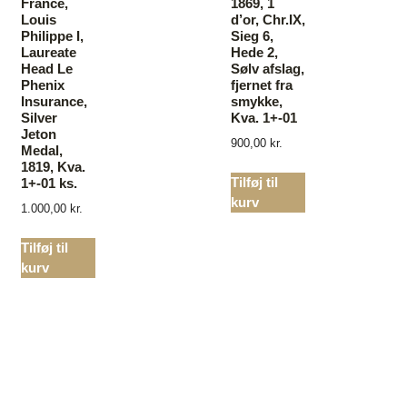
France,
1869, 1
Louis
d’or, Chr.IX,
Philippe I,
Sieg 6,
Laureate
Hede 2,
Head Le
Sølv afslag,
Phenix
fjernet fra
Insurance,
smykke,
Silver
Kva. 1+-01
Jeton
900,00
kr.
Medal,
1819, Kva.
Tilføj til
1+-01 ks.
kurv
1.000,00
kr.
Tilføj til
kurv