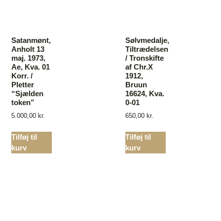
Satanmønt,
Sølvmedalje,
Anholt 13
Tiltrædelsen
maj. 1973,
/ Tronskifte
Ae, Kva. 01
af Chr.X
Korr. /
1912,
Pletter
Bruun
“Sjælden
16624, Kva.
token”
0-01
5.000,00
kr.
650,00
kr.
Tilføj til
Tilføj til
kurv
kurv