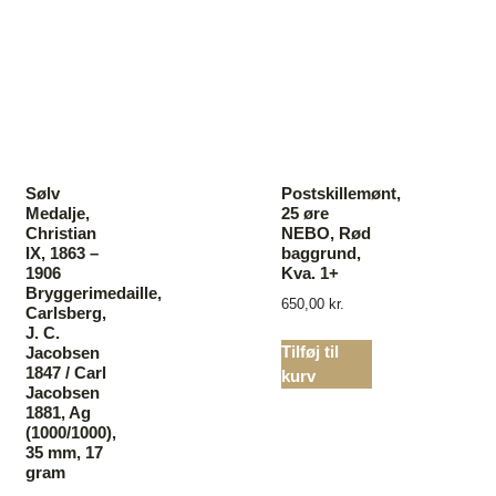
Sølv
Postskillemønt,
Medalje,
25 øre
Christian
NEBO, Rød
IX, 1863 –
baggrund,
1906
Kva. 1+
Bryggerimedaille,
650,00
kr.
Carlsberg,
J. C.
Tilføj til
Jacobsen
1847 / Carl
kurv
Jacobsen
1881, Ag
(1000/1000),
35 mm, 17
gram