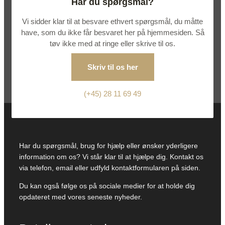
Har du spørgsmål?
Vi sidder klar til at besvare ethvert spørgsmål, du måtte
have, som du ikke får besvaret her på hjemmesiden. Så
tøv ikke med at ringe eller skrive til os.
Skriv til os her
(+45) 28 11 69 49
Har du spørgsmål, brug for hjælp eller ønsker yderligere
information om os? Vi står klar til at hjælpe dig. Kontakt os
via telefon, email eller udfyld kontaktformularen på siden.
Du kan også følge os på sociale medier for at holde dig
opdateret med vores seneste nyheder.