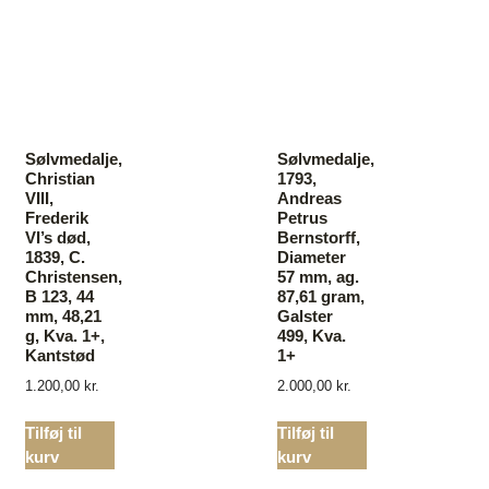
Sølvmedalje,
Sølvmedalje,
Christian
1793,
VIII,
Andreas
Frederik
Petrus
VI’s død,
Bernstorff,
1839, C.
Diameter
Christensen,
57 mm, ag.
B 123, 44
87,61 gram,
mm, 48,21
Galster
g, Kva. 1+,
499, Kva.
Kantstød
1+
1.200,00
kr.
2.000,00
kr.
Tilføj til
Tilføj til
kurv
kurv