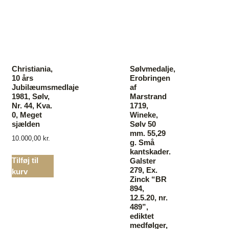
Christiania,
Sølvmedalje,
10 års
Erobringen
Jubilæumsmedlaje
af
1981, Sølv,
Marstrand
Nr. 44, Kva.
1719,
0, Meget
Wineke,
sjælden
Sølv 50
mm. 55,29
10.000,00
kr.
g. Små
kantskader.
Tilføj til
Galster
279, Ex.
kurv
Zinck “BR
894,
12.5.20, nr.
489”,
ediktet
medfølger,