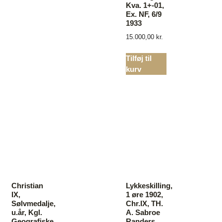
Kva. 1+-01,
Ex. NF, 6/9
1933
15.000,00
kr.
Tilføj til
kurv
Christian
Lykkeskilling,
IX,
1 øre 1902,
Sølvmedalje,
Chr.IX, TH.
u.år, Kgl.
A. Sabroe
Geografiske
Randers