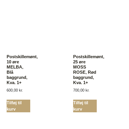
Postskillemønt,
Postskillemønt,
10 øre
25 øre
MELBA,
MOSS
Blå
ROSE, Rød
baggrund,
baggrund,
Kva. 1+
Kva. 1+
600,00
kr.
700,00
kr.
Tilføj til
Tilføj til
kurv
kurv