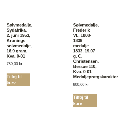
Sølvmedalje,
Sølvmedalje,
Sydafrika,
Frederik
2. juni 1953,
VI., 1808-
Kronings
1839
sølvmedalje,
medalje
16.9 gram,
1833, 19,07
Kva. 0-01
g. C.
Christensen,
750,00
kr.
Bersøe 110,
Kva. 0-01
Tilføj til
Medaljeprægskarakter
kurv
900,00
kr.
Tilføj til
kurv