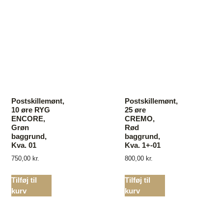
Postskillemønt,
Postskillemønt,
10 øre RYG
25 øre
ENCORE,
CREMO,
Grøn
Rød
baggrund,
baggrund,
Kva. 01
Kva. 1+-01
750,00
kr.
800,00
kr.
Tilføj til
Tilføj til
kurv
kurv