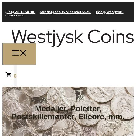
(+45) 28 11 69 49
Søndergade 9, Videbæk 6920
info@Westjysk-
coins.com
0
Medaljer, Poletter,
Postskillemønter, Elleore, mm.