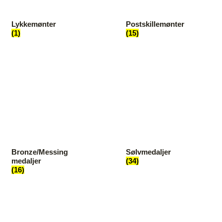
Lykkemønter
Postskillemønter
(1)
(15)
Bronze/Messing
Sølvmedaljer
medaljer
(34)
(16)