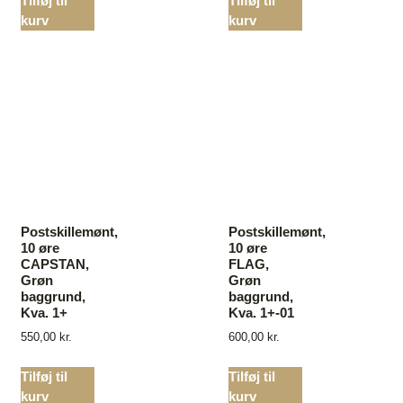
Tilføj til
Tilføj til
kurv
kurv
Postskillemønt,
Postskillemønt,
10 øre
10 øre
CAPSTAN,
FLAG,
Grøn
Grøn
baggrund,
baggrund,
Kva. 1+
Kva. 1+-01
550,00
kr.
600,00
kr.
Tilføj til
Tilføj til
kurv
kurv