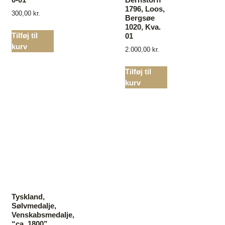
1796, Loos,
300,00
kr.
Bergsøe
1020, Kva.
Tilføj til
01
kurv
2.000,00
kr.
Tilføj til
kurv
Tyskland,
Sølvmedalje,
Venskabsmedalje,
“ca. 1800”