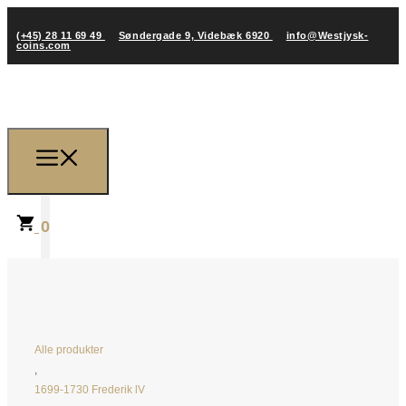
(+45) 28 11 69 49
Søndergade 9, Videbæk 6920
info@Westjysk-
coins.com
0
Alle produkter
,
1699-1730 Frederik lV