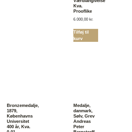
Værdiangivelse”
Kva.
Prooflike
6.000,00
kr.
Tilføj til
kurv
Bronzemedalje,
Medalje,
1879,
danmark,
Københavns
Sølv, Grev
Universitet
Andreas
400 år, Kva.
Peter
0-01
Bernstorff