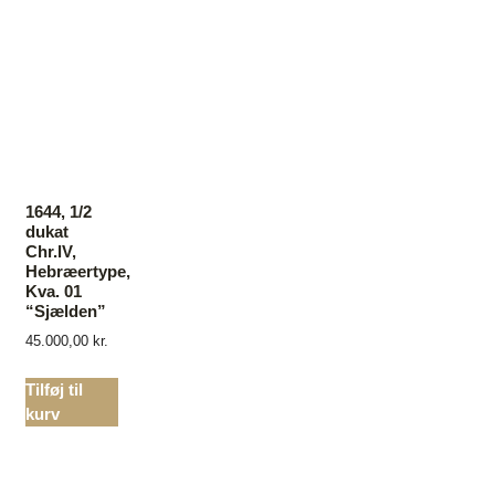
1644, 1/2
dukat
Chr.lV,
Hebræertype,
Kva. 01
“Sjælden”
45.000,00
kr.
Tilføj til
kurv