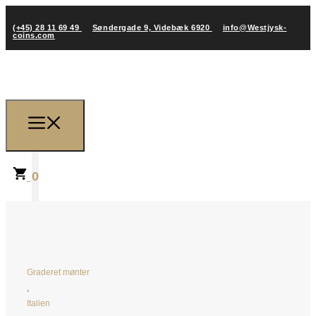
(+45) 28 11 69 49
Søndergade 9, Videbæk 6920
info@Westjysk-
coins.com
0
Graderet mønter
,
Italien