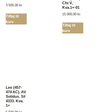
Chr.V,
3.500,00
kr.
Kva.1+-01
15.000,00
kr.
Tilføj til
kurv
Tilføj til
kurv
Leo (457-
474 AC). AV
Solidus. S#
4333. Kva.
1+