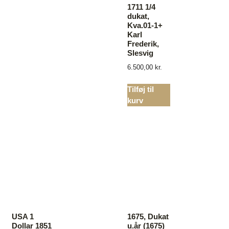
1711 1/4
dukat,
Kva.01-1+
Karl
Frederik,
Slesvig
6.500,00
kr.
Tilføj til
kurv
USA 1
1675, Dukat
Dollar 1851
u.år (1675)