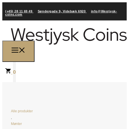
(+45) 28 11 69 49
Søndergade 9, Videbæk 6920
info@Westjysk-
coins.com
0
Alle produkter
,
Mønter