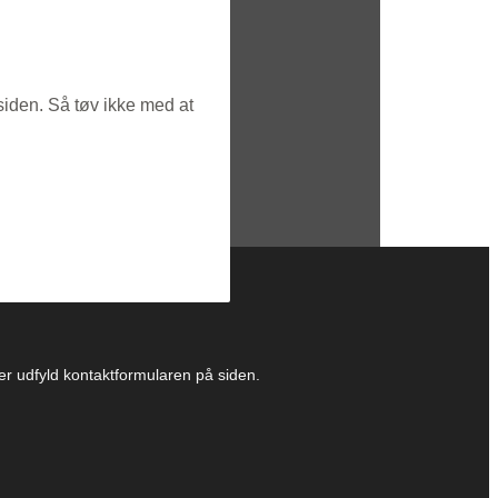
siden. Så tøv ikke med at
ller udfyld kontaktformularen på siden.