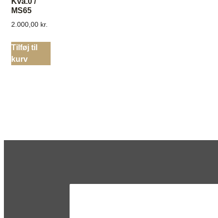
Kva.0 /
MS65
2.000,00
kr.
Tilføj til
kurv