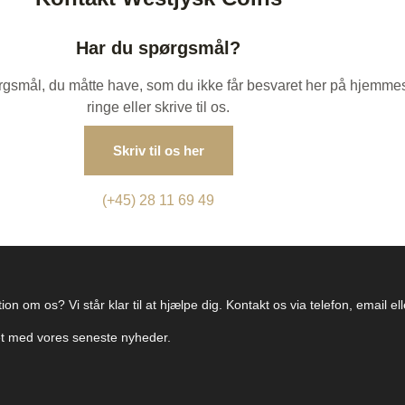
Har du spørgsmål?
spørgsmål, du måtte have, som du ikke får besvaret her på hjemme
ringe eller skrive til os.
Skriv til os her
(+45) 28 11 69 49
on om os? Vi står klar til at hjælpe dig. Kontakt os via telefon, email e
ret med vores seneste nyheder.