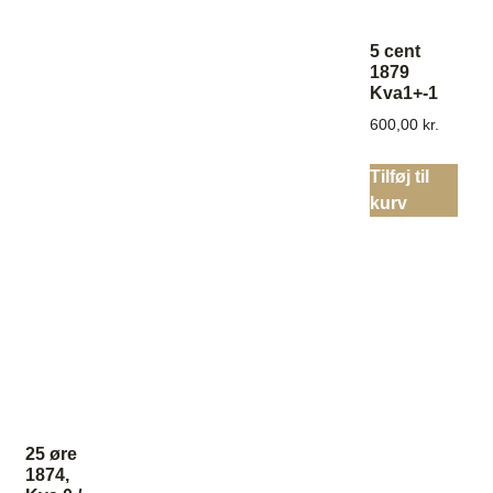
5 cent
1879
Kva1+-1
600,00
kr.
Tilføj til
kurv
25 øre
1874,