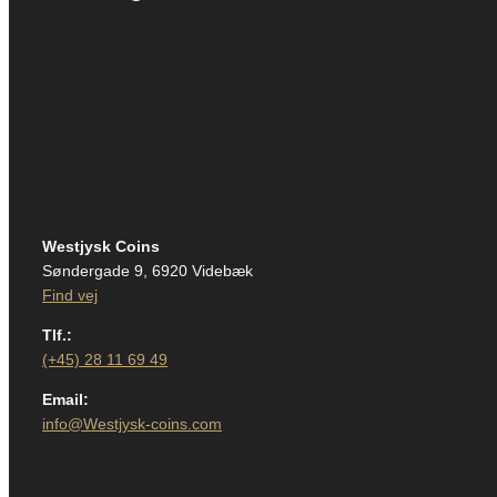
Westjysk Coins
Søndergade 9, 6920 Videbæk
Find vej
Tlf.:
(+45) 28 11 69 49
Email:
info@Westjysk-coins.com