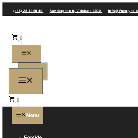
(+45) 28 11 69 49
Søndergade 9, Videbæk 6920
info@Westjysk-
0
0
0
Menu
Forside