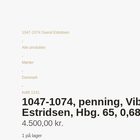
1047-1074 Svend Estridsen
,
Alle produkter
,
Mønter
,
Danmark
,
Indtil 1241
1047-1074, penning, Vi
Estridsen, Hbg. 65, 0,68
4.500,00 kr.
1 på lager