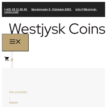
(+45) 28 11 69 49
Søndergade 9, Videbæk 6920
info@Westjysk-
coins.com
0
Alle produkter
,
Mønter