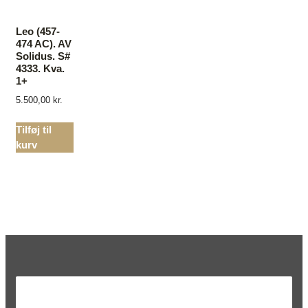
Leo (457-
474 AC). AV
Solidus. S#
4333. Kva.
1+
5.500,00
kr.
Tilføj til
kurv