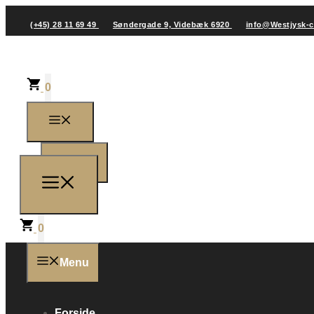
(+45) 28 11 69 49
Søndergade 9, Videbæk 6920
info@Westjysk-
0
0
0
Menu
Forside