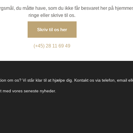
spørgsmål, du måtte have, som du ikke får besvaret her på hjemme
ringe eller skrive til os.
Skriv til os her
(+45) 28 11 69 49
on om os? Vi står klar til at hjælpe dig. Kontakt os via telefon, email e
ret med vores seneste nyheder.