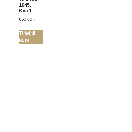
1945,
Kva.1-
650,00
kr.
Tilføj til
kurv