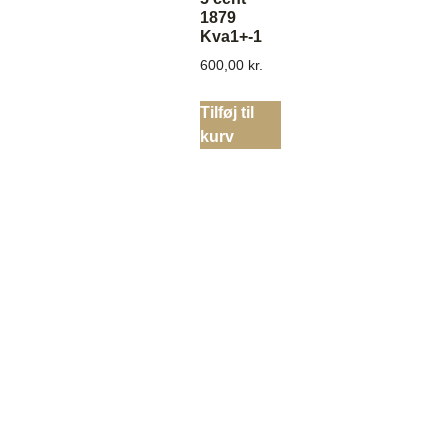
1879
Kva1+-1
600,00
kr.
Tilføj til
kurv