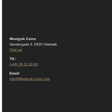
Westjysk Coins
Søndergade 9, 6920 Videbæk
Find vej
Tlf.:
(+45) 28 11 69 49
Email:
info@Westjysk-coins.com