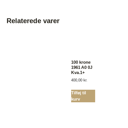
Relaterede varer
100 krone
1961 A0 0J
Kva.1+
400,00
kr.
Tilføj til
kurv