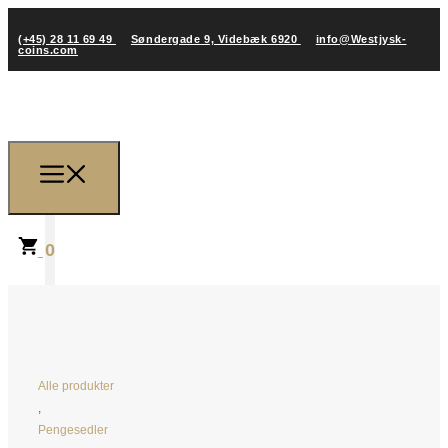
(+45) 28 11 69 49
Søndergade 9, Videbæk 6920
info@Westjysk-
coins.com
0
Alle produkter
,
Pengesedler