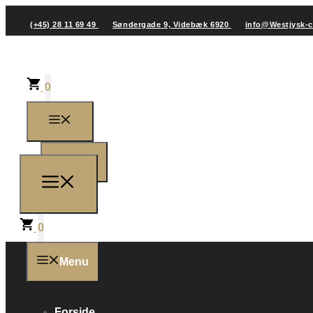
(+45) 28 11 69 49
Søndergade 9, Videbæk 6920
info@Westjysk-
0
0
0
Menu
Forside