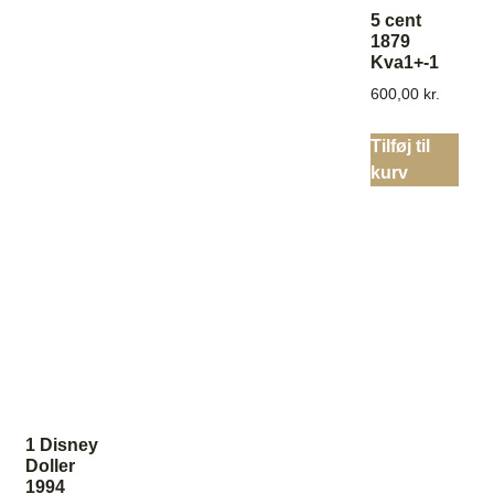
5 cent
1879
Kva1+-1
600,00
kr.
Tilføj til
kurv
1 Disney
Doller
1994