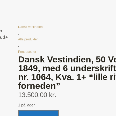
Dansk Vestindien
er
,
a. 1+
Alle produkter
,
Pengesedler
Dansk Vestindien, 50 Ve
1849, med 6 underskrifte
nr. 1064, Kva. 1+ “lille r
forneden”
13.500,00 kr.
1 på lager