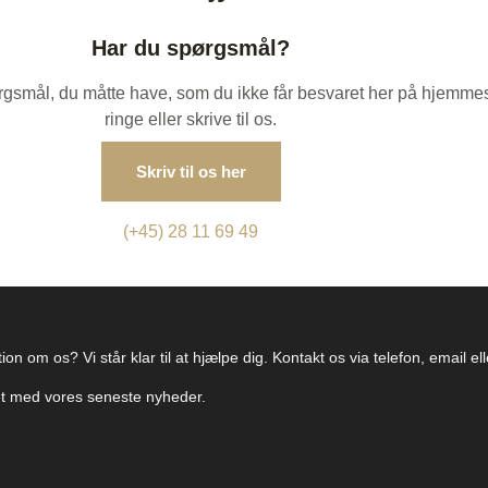
Har du spørgsmål?
spørgsmål, du måtte have, som du ikke får besvaret her på hjemme
ringe eller skrive til os.
Skriv til os her
(+45) 28 11 69 49
on om os? Vi står klar til at hjælpe dig. Kontakt os via telefon, email e
ret med vores seneste nyheder.