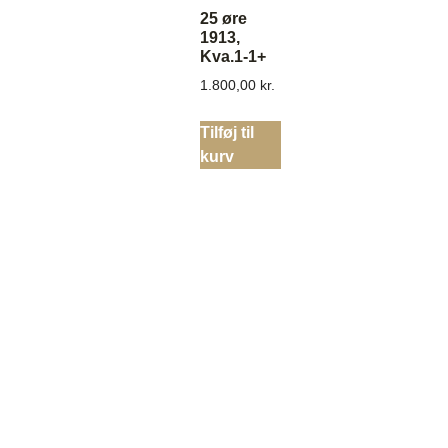
25 øre
1913,
Kva.1-1+
1.800,00
kr.
Tilføj til
kurv