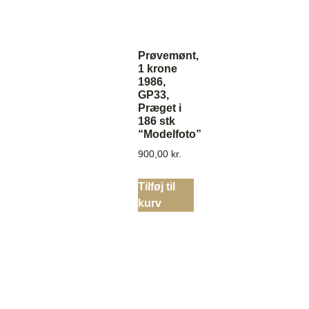
Prøvemønt,
1 krone
1986,
GP33,
Præget i
186 stk
“Modelfoto”
900,00
kr.
Tilføj til
kurv