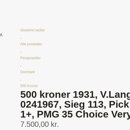
Graderet sedler
r.
,
Alle produkter
,
Pengesedler
,
Danmark
,
500 Kroner
500 kroner 1931, V.Lan
0241967, Sieg 113, Pick
1+, PMG 35 Choice Ver
7.500,00 kr.