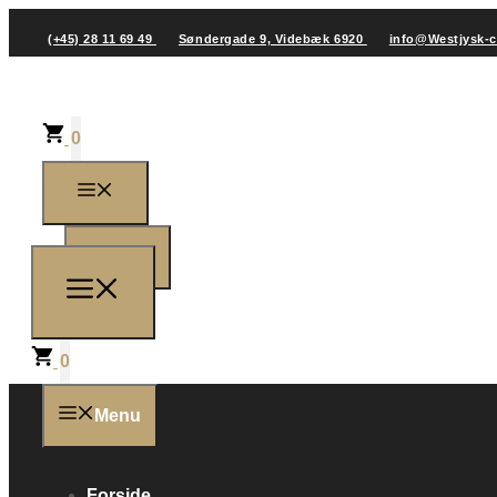
(+45) 28 11 69 49
Søndergade 9, Videbæk 6920
info@Westjysk-
0
0
0
Menu
Forside