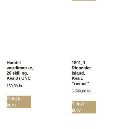
Handel
1801, 1
værdimærke,
Rigsdaler
20 skilling,
Island,
Kva.0 / UNC
Kva.1
“revner”
150,00
kr.
6.500,00
kr.
Tilføj til
Tilføj til
kurv
kurv