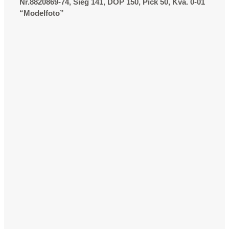
Nr.8820869-74, Sieg 141, DOP 150, Pick 50, Kva. 0-01
“Modelfoto”