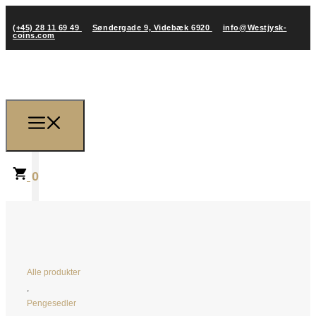
(+45) 28 11 69 49
Søndergade 9, Videbæk 6920
info@Westjysk-
coins.com
0
Alle produkter
,
Pengesedler