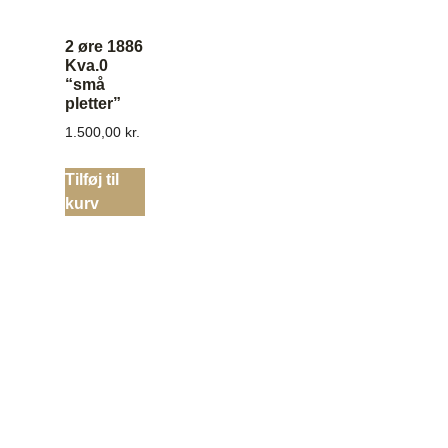
2 øre 1886
Kva.0
“små
pletter”
1.500,00
kr.
Tilføj til
kurv