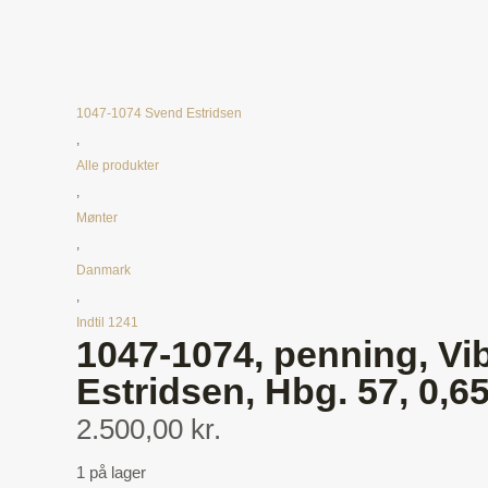
1047-1074 Svend Estridsen
,
Alle produkter
,
Mønter
,
Danmark
,
Indtil 1241
1047-1074, penning, Vi
Estridsen, Hbg. 57, 0,65
2.500,00 kr.
1 på lager