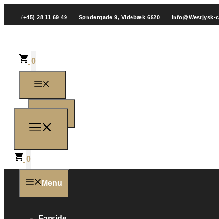
(+45) 28 11 69 49
Søndergade 9, Videbæk 6920
info@Westjysk-
0
0
0
Menu
Forside