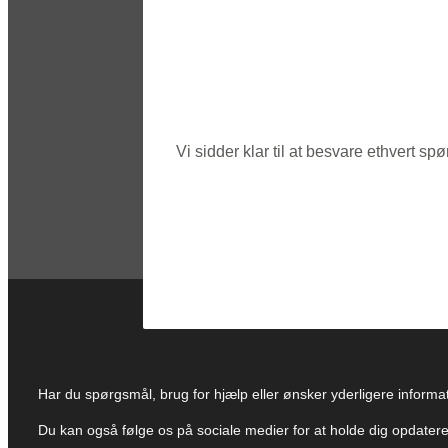
Vi sidder klar til at besvare ethvert 
Har du spørgsmål, brug for hjælp eller ønsker yderligere informati
Du kan også følge os på sociale medier for at holde dig opdate