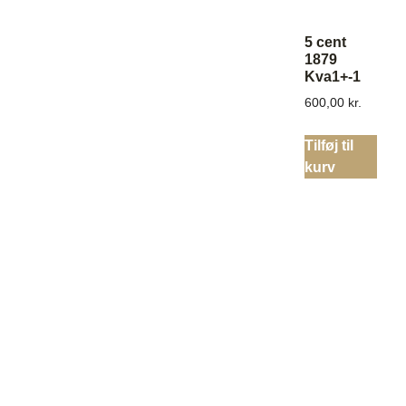
5 cent
1879
Kva1+-1
600,00
kr.
Tilføj til
kurv