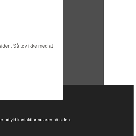
siden. Så tøv ikke med at
ller udfyld kontaktformularen på siden.