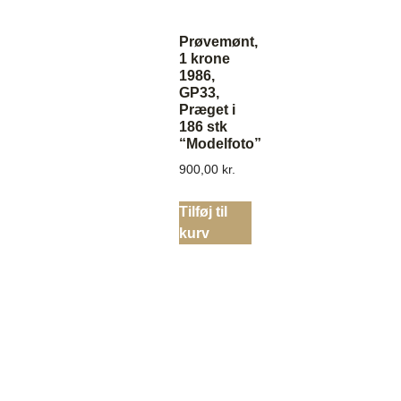
Prøvemønt,
1 krone
1986,
GP33,
Præget i
186 stk
“Modelfoto”
900,00
kr.
Tilføj til
kurv