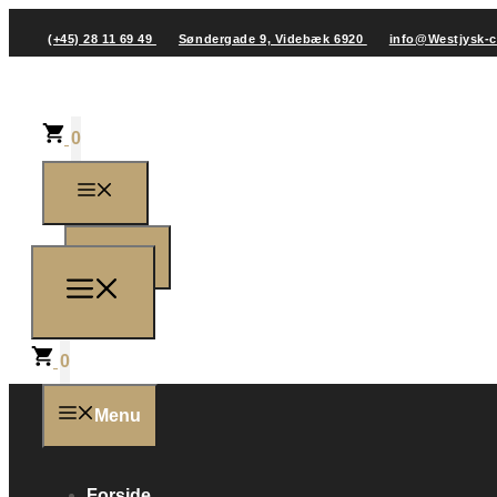
(+45) 28 11 69 49
Søndergade 9, Videbæk 6920
info@Westjysk-
0
0
0
Menu
Forside