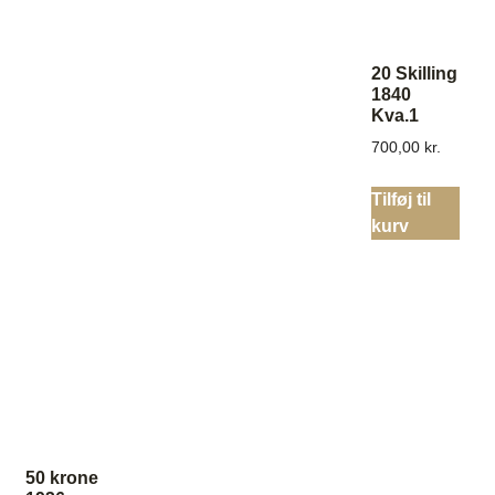
20 Skilling
1840
Kva.1
700,00
kr.
Tilføj til
kurv
50 krone