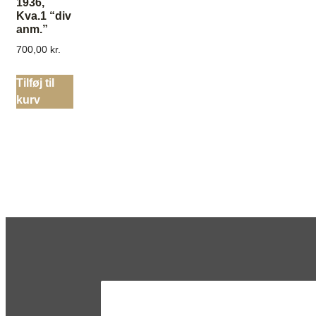
1936,
Kva.1 “div
anm.”
700,00
kr.
Tilføj til
kurv