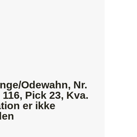
ange/Odewahn, Nr.
116, Pick 23, Kva.
tion er ikke
den