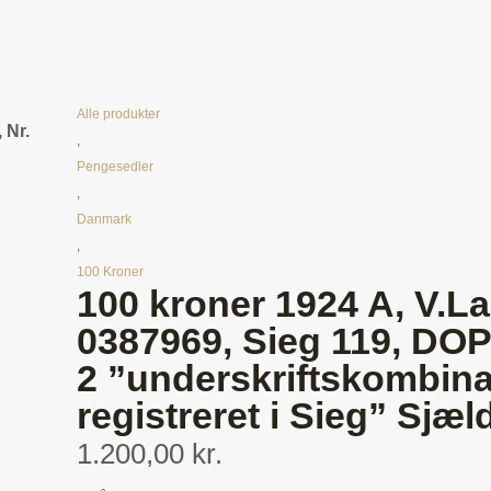
Alle produkter
 Nr.
,
Pengesedler
,
Danmark
,
100 Kroner
100 kroner 1924 A, V.L
0387969, Sieg 119, DOP 
2 ”underskriftskombina
registreret i Sieg” Sjæl
1.200,00 kr.