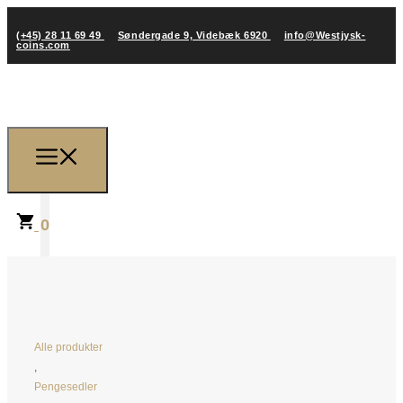
(+45) 28 11 69 49
Søndergade 9, Videbæk 6920
info@Westjysk-
coins.com
0
Alle produkter
,
Pengesedler