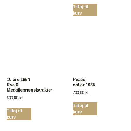
Tilføj til
kurv
10 øre 1894
Peace
Kva.0
dollar 1935
Medaljeprægskarakter
700,00
kr.
600,00
kr.
Tilføj til
Tilføj til
kurv
kurv