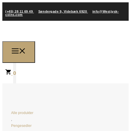
(+45) 28 11 69 49
Søndergade 9, Videbæk 6920
info@Westjysk-
coins.com
0
Alle produkter
,
Pengesedler