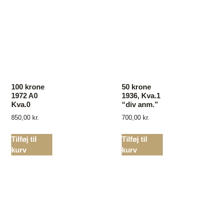
100 krone
50 krone
1972 A0
1936, Kva.1
Kva.0
“div anm.”
850,00
kr.
700,00
kr.
Tilføj til
Tilføj til
kurv
kurv