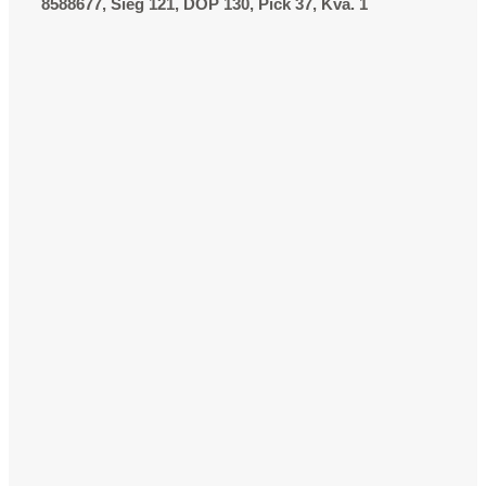
8588677, Sieg 121, DOP 130, Pick 37, Kva. 1