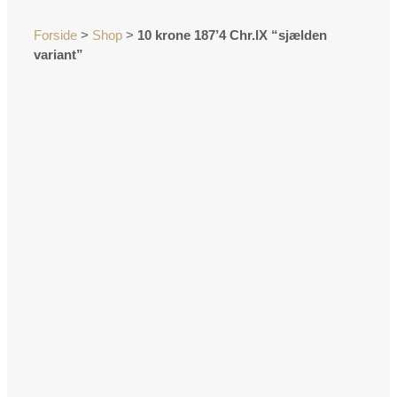
Forside
>
Shop
>
10 krone 187’4 Chr.lX “sjælden
variant”