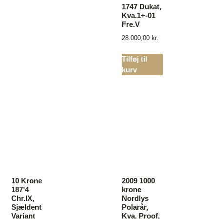
1747 Dukat,
Kva.1+-01
Fre.V
28.000,00
kr.
Tilføj til
kurv
10 Krone
2009 1000
187’4
krone
Chr.lX,
Nordlys
Sjældent
Polarår,
Variant
Kva. Proof,