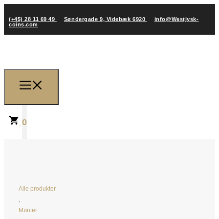
(+45) 28 11 69 49
Søndergade 9, Videbæk 6920
info@Westjysk-
coins.com
0
Alle produkter
,
Mønter