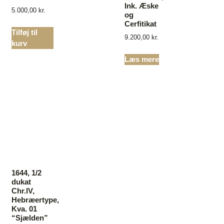
Ink. Æske
5.000,00
kr.
og
Cerfitikat
Tilføj til
9.200,00
kr.
kurv
Læs mere
1644, 1/2
dukat
Chr.lV,
Hebræertype,
Kva. 01
“Sjælden”