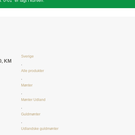
 0-01” er lagt i kurven.
Sverige
40, KM
,
Alle produkter
,
Mønter
,
Mønter Udland
,
Guldmønter
,
Udlandske guldmønter