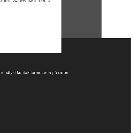
siden. Så tøv ikke med at
ller udfyld kontaktformularen på siden.