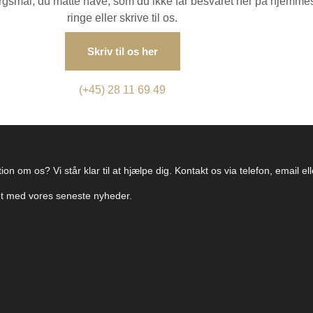
spørgsmål, du måtte have, som du ikke får besvaret her på hjemme
ringe eller skrive til os.
Skriv til os her
(+45) 28 11 69 49
on om os? Vi står klar til at hjælpe dig. Kontakt os via telefon, email e
ret med vores seneste nyheder.