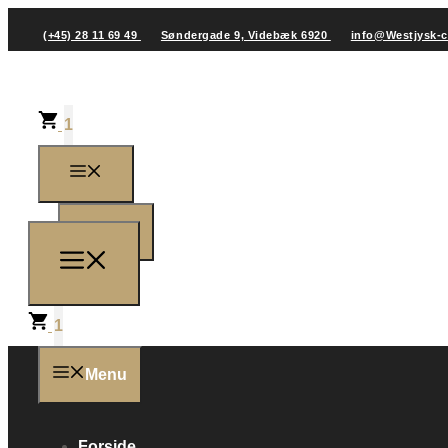
(+45) 28 11 69 49
Søndergade 9, Videbæk 6920
info@Westjysk-
1
1
1
Menu
Forside