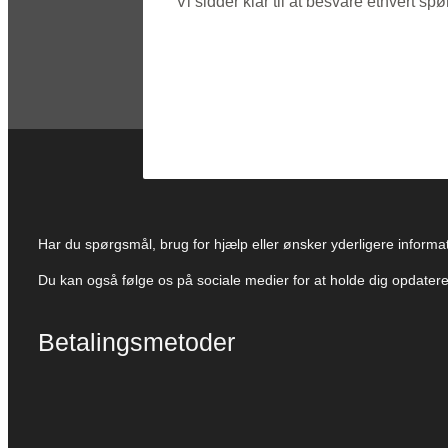
Vi sidder klar til at besvare ethvert 
Har du spørgsmål, brug for hjælp eller ønsker yderligere informati
Du kan også følge os på sociale medier for at holde dig opdate
Betalingsmetoder