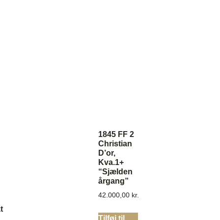
1845 FF 2
Christian
D’or,
Kva.1+
“Sjælden
årgang”
42.000,00
kr.
t
Tilføj til