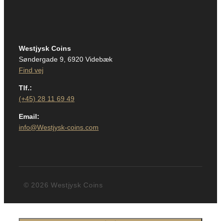
Westjysk Coins
Søndergade 9, 6920 Videbæk
Find vej
Tlf.:
(+45) 28 11 69 49
Email:
info@Westjysk-coins.com
© 2026 Westjysk Coins