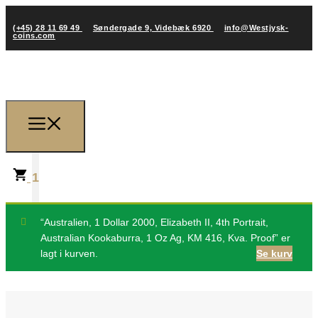
(+45) 28 11 69 49
Søndergade 9, Videbæk 6920
info@Westjysk-
coins.com
1
“Australien, 1 Dollar 2000, Elizabeth II, 4th Portrait,
Australian Kookaburra, 1 Oz Ag, KM 416, Kva. Proof” er
lagt i kurven.
Se kurv