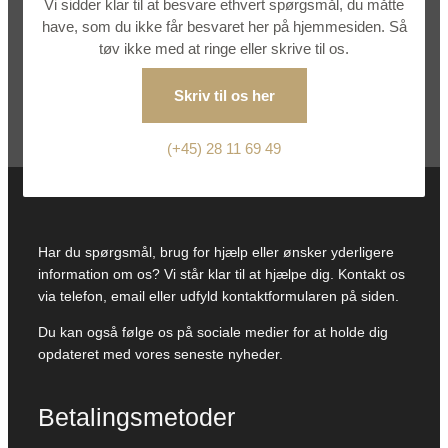
Vi sidder klar til at besvare ethvert spørgsmål, du måtte
have, som du ikke får besvaret her på hjemmesiden. Så
tøv ikke med at ringe eller skrive til os.
Skriv til os her
(+45) 28 11 69 49
Har du spørgsmål, brug for hjælp eller ønsker yderligere
information om os? Vi står klar til at hjælpe dig. Kontakt os
via telefon, email eller udfyld kontaktformularen på siden.
Du kan også følge os på sociale medier for at holde dig
opdateret med vores seneste nyheder.
Betalingsmetoder